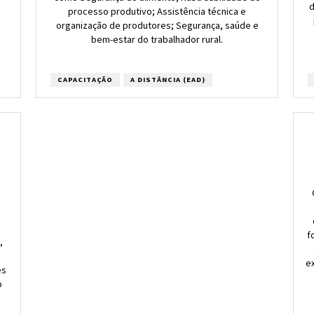
d
processo produtivo; Assistência técnica e
organização de produtores; Segurança, saúde e
bem-estar do trabalhador rural.
CAPACITAÇÃO
A DISTÂNCIA (EAD)
f
,
e
es
o