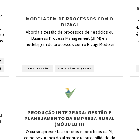
 e
MODELAGEM DE PROCESSOS COM O
BIZAGI
d
or
Aborda a gestão de processos de negócios ou
é
et)
Business Process Management (BPM) e a
as
modelagem de processos com o Bizagi Modeler
V
CAPACITAÇÃO
A DISTÂNCIA (EAD)
)
PRODUÇÃO INTEGRADA: GESTÃO E
O
PLANEJAMENTO DA EMPRESA RURAL
)
(MÓDULO II)
a
D
O curso apresenta aspectos específicos da P.I,
como Segurança do alimento; Rastreabilidade do