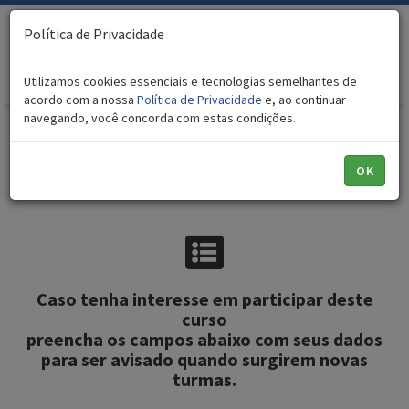
Política de Privacidade
Toggl
naviga
Utilizamos cookies essenciais e tecnologias semelhantes de
acordo com a nossa
Política de Privacidade
e, ao continuar
navegando, você concorda com estas condições.
Interesse no curso
Nutrição Vegetariana e Plant Based
OK
Caso tenha interesse em participar deste
curso
preencha os campos abaixo com seus dados
para ser avisado quando surgirem novas
turmas.