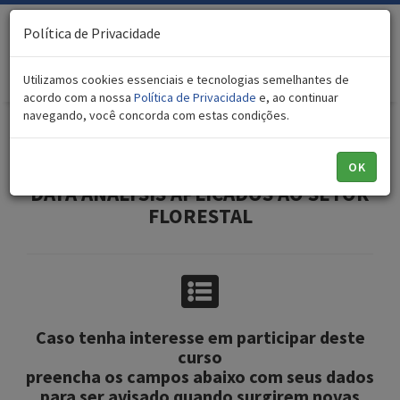
Política de Privacidade
Toggl
naviga
Utilizamos cookies essenciais e tecnologias semelhantes de
acordo com a nossa
Política de Privacidade
e, ao continuar
navegando, você concorda com estas condições.
Interesse no curso
MBA EM GESTÃO DE PROJETOS E
OK
DATA ANALYSIS APLICADOS AO SETOR
FLORESTAL
Caso tenha interesse em participar deste
curso
preencha os campos abaixo com seus dados
para ser avisado quando surgirem novas