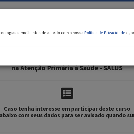
tecnologias semelhantes de acordo com a nossa
Política de Privacidade
e, a
Interesse no curso
cnologias para a melhoria do cuidado das Do
na Atenção Primária à Saúde - SALUS
Caso tenha interesse em participar deste curso
abaixo com seus dados para ser avisado quando su