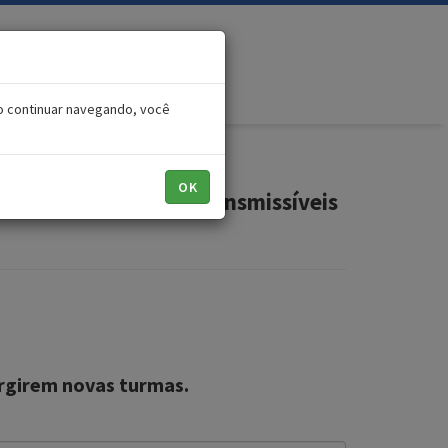
o continuar navegando, você
OK
enças Crônicas Não Transmissíveis
rgirem novas turmas.