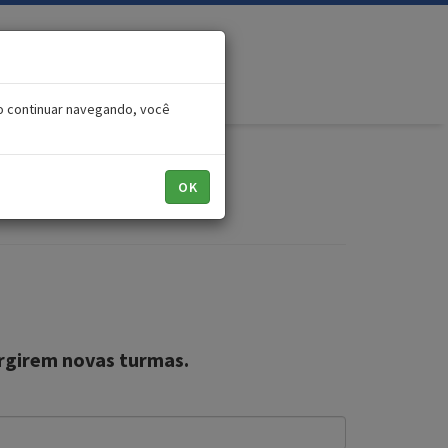
o continuar navegando, você
OK
então
rgirem novas turmas.