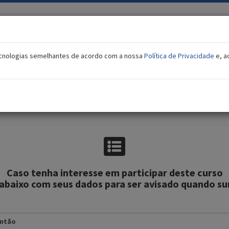
tecnologias semelhantes de acordo com a nossa
Política de Privacidade
e, a
Interesse no curso
icas Culturais na Produção Integrada de Pim
Caso tenha interesse em participar deste curso
abaixo com seus dados para ser avisado quando su
então