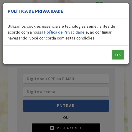
PORTUGUÊS
▼
POLÍTICA DE PRIVACIDADE
UMA ÚNICA CONTA PARA ACESSAR NOSSOS PORTAIS
Utilizamos cookies essenciais e tecnologias semelhantes de
acordo com a nossa
Política de Privacidade
e, ao continuar
navegando, você concorda com estas condições.
OK
ENTRAR
OU
CRIE SUA CONTA