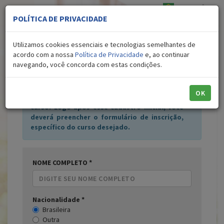
PORTUGUÊS
▼
POLÍTICA DE PRIVACIDADE
Utilizamos cookies essenciais e tecnologias semelhantes de
CRIAR SUA CONTA
acordo com a nossa
Política de Privacidade
e, ao continuar
navegando, você concorda com estas condições.
ATENÇÃO
OK
Esse cadastro ainda
NÃO
é a sua inscrição no
curso. Logo após esse cadastro inicial, você
deverá preencher o formulário de inscrição,
específico do curso desejado.
NOME COMPLETO *
Nacionalidade *
Brasileira
Outra